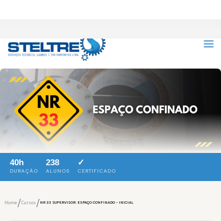
40h
238
✓
DURAÇÃO
ALUNOS
CERTIFICADO
/
/
Home
Cursos
NR 33 SUPERVISOR: ESPAÇO CONFINADO - INICIAL